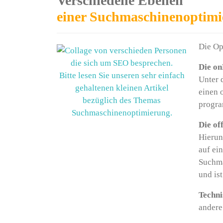
Verschiedene Ebenen
einer Suchmaschinenoptimi
Die Op
Die o
Bitte lesen Sie unseren sehr einfach
Unter 
gehaltenen kleinen Artikel
einen 
bezüglich des Themas
progra
Suchmaschinenoptimierung.
Die o
Hierun
auf ei
Suchma
und is
Techni
andere