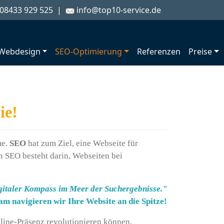
08433 929 525
|
info@top10-service.de
Webdesign
SEO-Optimierung
Referenzen
Preise
ie!
me.
SEO
hat zum Ziel, eine Webseite für
 SEO besteht darin, Webseiten bei
gitaler Kompass im Meer der Suchergebnisse."
m navigieren wir Ihre Website an die Spitze!
nline-Präsenz revolutionieren können.