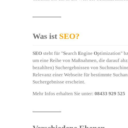
Was ist
SEO?
SEO
steht für "
S
earch
E
ngine
O
ptimization" b
um eine Reihe von Maßnahmen, die darauf abzie
bezahlten) Suchergebnissen von Suchmaschinen
Relevanz einer Webseite für bestimmte Suchanf
Suchergebnisse erscheint.
Mehr Infos erhalten Sie unter:
08433 929 525