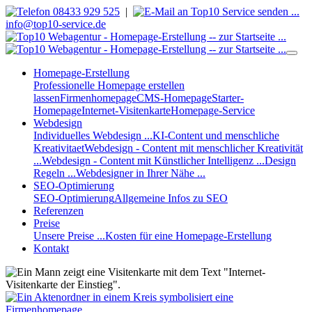
08433 929 525
|
info@top10-service.de
Homepage-Erstellung
Professionelle Homepage erstellen
lassen
Firmenhomepage
CMS-Homepage
Starter-
Homepage
Internet-Visitenkarte
Homepage-Service
Webdesign
Individuelles Webdesign ...
KI-Content und menschliche
Kreativitaet
Webdesign - Content mit menschlicher Kreativität
...
Webdesign - Content mit Künstlicher Intelligenz ...
Design
Regeln ...
Webdesigner in Ihrer Nähe ...
SEO-Optimierung
SEO-Optimierung
Allgemeine Infos zu SEO
Referenzen
Preise
Unsere Preise ...
Kosten für eine Homepage-Erstellung
Kontakt